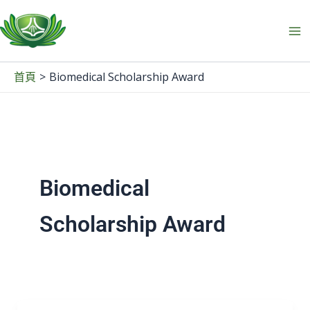
跳
至
主
要
Biomedical Scholarship Award
首頁
內
容
Biomedical
Scholarship Award