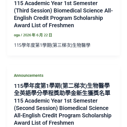
115 Academic Year 1st Semester
(Third Session) Biomedical Science All-
English Credit Program Scholarship
Award List of Freshmen
/
2026 年 6 月 22 日
oga
115學年度第1學期(第三梯次)生物醫學
Announcements
115學年度第1學期(第二梯次)生物醫學
全英語學分學程獎助學金新生獲獎名單
115 Academic Year 1st Semester
(Second Session) Biomedical Science
All-English Credit Program Scholarship
Award List of Freshmen