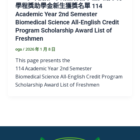
學程獎助學金新生獲獎名單 114
Academic Year 2nd Semester
Biomedical Science All-English Credit
Program Scholarship Award List of
Freshmen
/
2026 年 1 月 8 日
oga
This page presents the
114 Academic Year 2nd Semester
Biomedical Science All-English Credit Program
Scholarship Award List of Freshmen