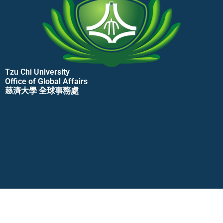
Tzu Chi University
Office of Global Affairs
慈濟大學 全球事務處
Contact Us
No. 701, Section 3, Zhongyang Road, Hualien City, Taiwan
970