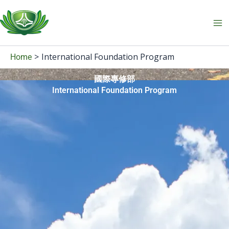
Skip
to
content
International Foundation Program
Home
國際專修部
International Foundation Program