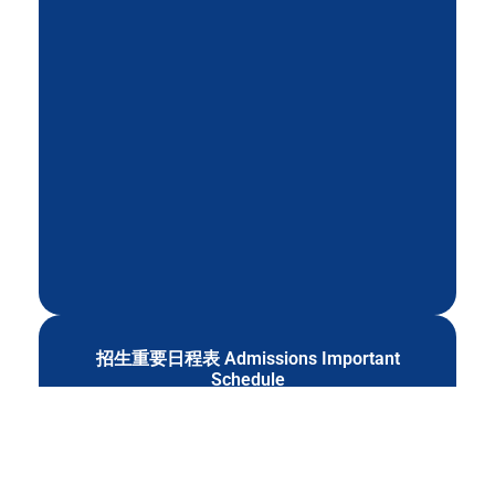
招生重要日程表 Admissions Important
Schedule
Important Dates for Admissions
115重要日程