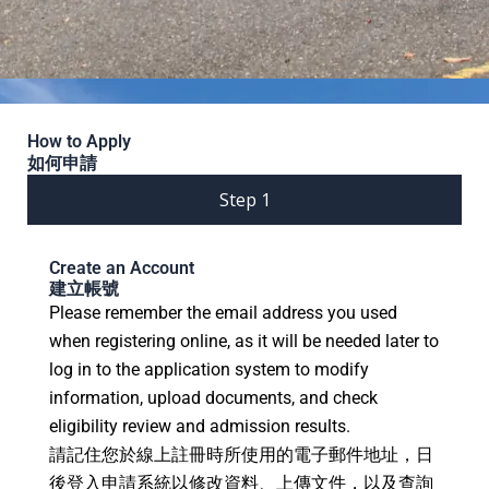
How to Apply
如何申請
Step 1
Create an Account
建立帳號
Please remember the email address you used
when registering online, as it will be needed later to
log in to the application system to modify
information, upload documents, and check
eligibility review and admission results.
請記住您於線上註冊時所使用的電子郵件地址，日
後登入申請系統以修改資料、上傳文件，以及查詢