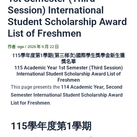
Session) International
Student Scholarship Award
List of Freshmen
作者:
/
2026 年 6 月 22 日
oga
115學年度第1學期(第三梯次)國際學生獎學金新生獲
獎名單
115 Academic Year 1st Semester (Third Session)
International Student Scholarship Award List of
Freshmen
This page presents the
114 Academic Year, Second
Semester International Student Scholarship Award
List for Freshmen
.
115學年度第1學期